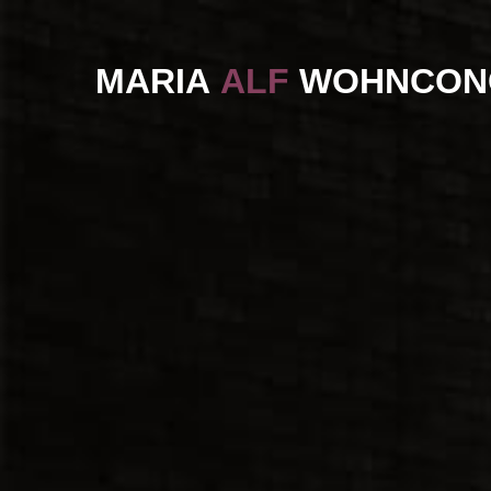
M
A
R
I
A
A
L
F
W
O
H
N
C
O
N