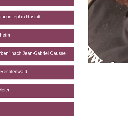
hnconcept in Rastatt
zheim
arben" nach Jean-Gabriel Causse
n Rechtenwald
Meier