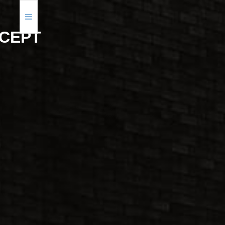
C
E
P
T